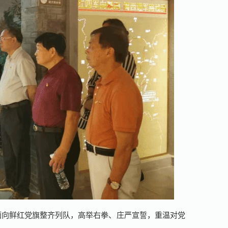
面向鲜红党旗整齐列队，高举右拳、庄严宣誓，重温对党