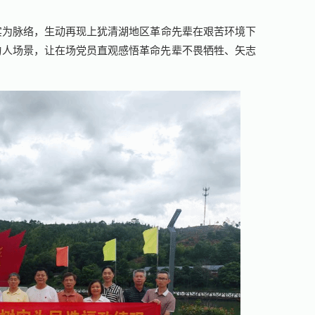
实为脉络，生动再现上犹清湖地区革命先辈在艰苦环境下
动人场景，让在场党员直观感悟革命先辈不畏牺牲、矢志