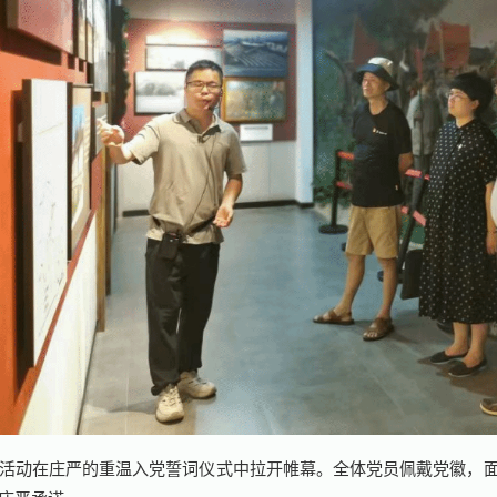
活动在庄严的重温入党誓词仪式中拉开帷幕。全体党员佩戴党徽，