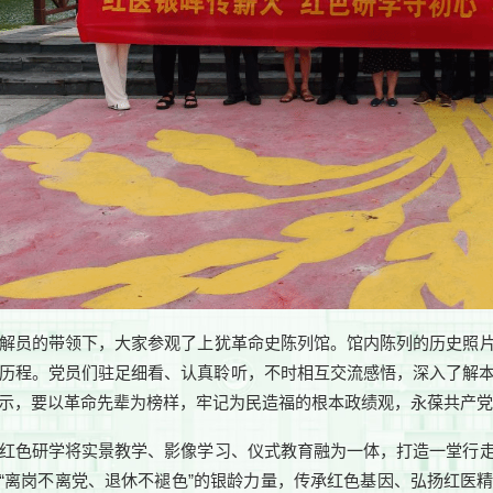
解员的带领下，大家参观了上犹革命史陈列馆。馆内陈列的历史照
历程。党员们驻足细看、认真聆听，不时相互交流感悟，深入了解
示，要以革命先辈为榜样，牢记为民造福的根本政绩观，永葆共产
红色研学将实景教学、影像学习、仪式教育融为一体，打造一堂行
“离岗不离党、退休不褪色”的银龄力量，传承红色基因、弘扬红医