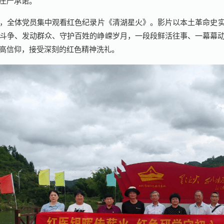
庄严承诺。
，全体党员集中观看红色纪录片《清湖星火》。影片以本土革命史
斗争、发动群众、守护百姓的峥嵘岁月，一段段鲜活往事、一幕幕
高信仰，接受深刻的红色精神洗礼。