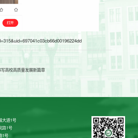
tId=315&uid=697041c03cb66d00196224dd
书写高校高质量发展新篇章
谐大道1号
院路1号
路1号