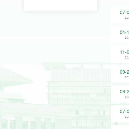
07-
20
04-
20
11-
20
09-
20
06-
20
07-
20