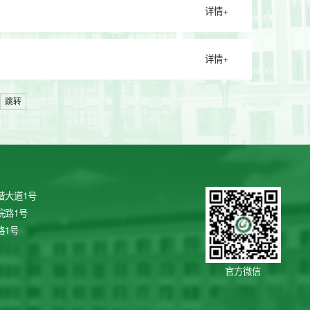
详情+
详情+
跳转
谐大道1号
院路1号
路1号
官方微信