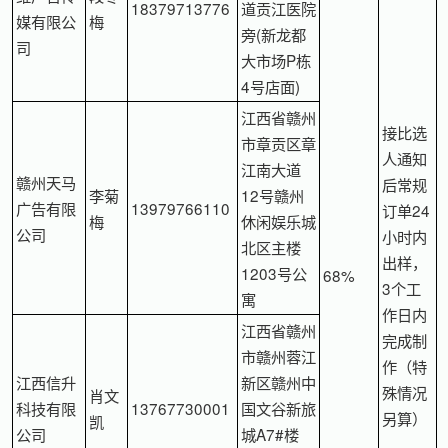
18379713776
道贡江医院
媒有限公
梅
旁(新龙都
司
大市场P栋
4号店面)
江西省赣州
接比选
市章贡区章
人通知
江南大道
赣州天马
后常规
李菊
12号赣州
广告有限
13979766110
订单24
梅
休闲娱乐城
公司
小时内
北区主楼
出样，
1203号公
68%
3个工
寓
作日内
江西省赣州
完成制
市赣州蓉江
作（特
江西信升
新区赣州中
殊情况
肖文
科技有限
13767730001
国文谷新旅
另算）
凯
公司
城A7#楼