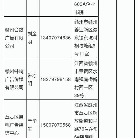
603A企业
书院
赣州市赣州
赣州合致
蓉江新区潭
刘金
广告有限
13407074636
东镇东坑村
明
公司
桐孜塘组6
号11室
江西省赣州
赣州蜂鸣
市章贡区水
朱才
广告传媒
18279798158
南镇南桥新
明
有限公司
村西一区
39栋
江西省赣州
市章贡区解
章贡区启
严华
放街道和平
帆广告装
15007079568
生
路76号A栋
饰中心
6#店启帆