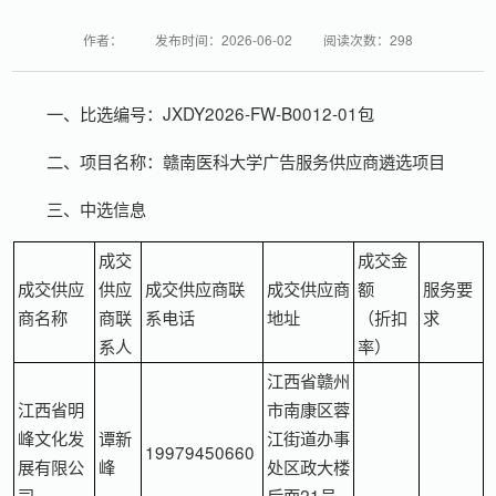
作者：
发布时间：2026-06-02
阅读次数：
298
一、比选编号：JXDY2026-FW-B0012-01包
二、项目名称：赣南医科大学广告服务供应商遴选项目
三、中选信息
成交
成交金
成交供应
供应
成交供应商联
成交供应商
额
服务要
商名称
商联
系电话
地址
（折扣
求
系人
率）
江西省赣州
江西省明
市南康区蓉
峰文化发
谭新
江街道办事
19979450660
展有限公
峰
处区政大楼
司
后面21号