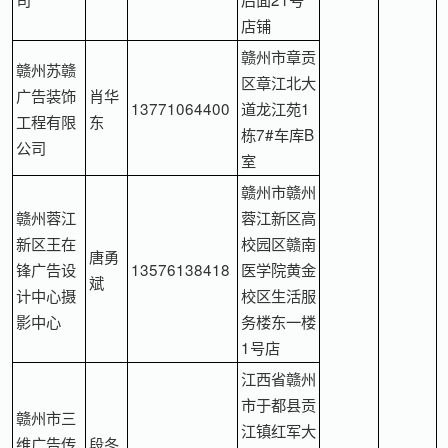
店铺
赣州市章贡
赣州苏赣
区章江北大
广告装饰
肖华
13771064400
道龙江苑1
工程有限
东
栋7#车库B
公司
室
赣州市赣州
赣州蓉江
蓉江新区高
新区王在
校园区赣南
唐勇
锋广告设
13576138418
医学院黄金
斌
计中心摄
校区生活服
影中心
务楼东一楼
1号店
江西省赣州
市于都县贡
赣州市三
江镇红军大
维广告传
段冬