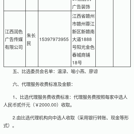
广告装饰
江西省赣州
市赣州蓉江
江西润色
新区新赣南
朱长
广告传媒
15397973955
大道1888
民
有限公司
号阳光金色
春城商铺
18号
五、比选委员会名单：温渌、喻小燕、廖谅
六、代理服务收费标准及金额：
1、比选代理服务费收费标准：代理服务费按照每家中选人
人民币贰仟元（￥2000.00）收取。
2.由比选代理机构向中选人收取（采用银行转账、现金等形
式）。