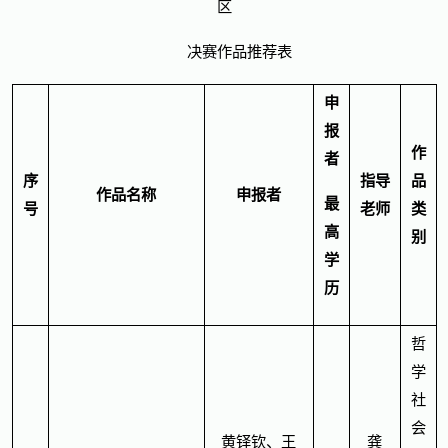
区
决赛作品推荐表
申
报
作
者
序
指导
品
作品名称
申报者
最
号
老师
类
高
别
学
历
哲
学
社
会
黄铎钦、王
龚