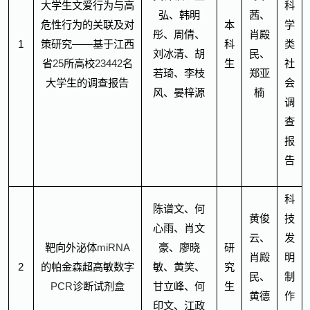
大学生文爱行为与高
科
弘、韩明
茜、
危性行为的关联及对
本
学
彤、周倩、
肖殿
1
策研究——基于江西
科
类
刘冰清、胡
民、
省
25
所高校
23442
名
生
社
若琦、李枝
郑亚
大学生的调查报告
会
风、晏梓源
楠
调
查
报
告
科
陈谱文、何
黄俊
技
心雨、肖文
云、
发
靶向外泌体
miRNA
豪、廖晓
研
肖殿
明
2
的帕金森超高敏数字
敏、黄笑、
究
民、
制
PCR
诊断试剂盒
甘立峰、何
生
黄德
作
印文、江政