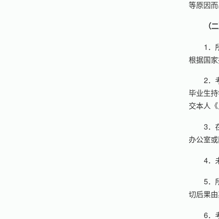
等原因而
（二
1．
根据国家
2．
毕业生持
交本人《
3．
办公室或
4．
5．
切后果由
6．