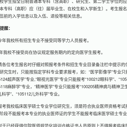
校学生指全日制普通本专科（含高职）、研究生、第二学士学位的
本专科（高职）应（往）届毕业生、在校生和入学新生〕。考生报
伍前的入学信息以及入伍、退役等相关信息。
提醒：
今年我校所有招生专业不接受同等学力人员报考。
今年我校不接受尚在协议规定服务期内的定向医学生报考。
请各位考生报名时仔细对照报考条件和招生专业目录备注栏中提示的
研究生时，只能按指定学科专业要求报考，如：“医学影像学”专业只能报考“
05124超声医学”专业,“眼视光医学”专业只能报考“100212眼科学”、“1
05118麻醉学”专业，“精神医学”专业只能报考“100205精神病与精神卫
02儿科学”、“105112儿外科学”专业。
报考我校临床医学硕士专业学位研究生，须是符合执业医师资格考试
阶段不能报考本专业的执业医师证的学生不能报考临床医学硕士专
对于已经获得住院医师规范化培训合格证书人员原则上不得报考临床