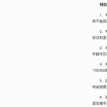
特别
1．
续不能网
2．
初试和复
3．
学籍学历
4．
“10030
5．
地省级教
6．
或信箱号