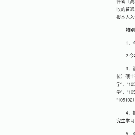
件者〔高
收的普通
报本人入
特别
1．
2.
3．
位）硕士
学”、“1
学”、“1
“1051
4．
究生学习
5．