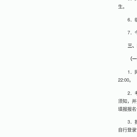
生。
6．
7．
三、
（一
1．
22:00。
2．考
须知，并
填报报名
3．
自行登录“