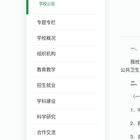
学校公告
专题专栏
学校概况
一、
组织机构
我校
教育教学
公共卫生
二、
招生就业
（一
学科建设
1．
科学研究
2．
合作交流
3．