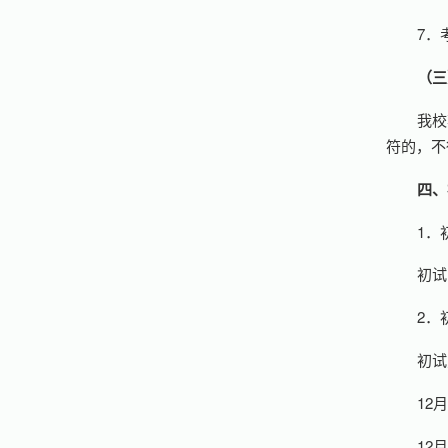
7．
（三
我校
符的，不
四、
1．
初试
2．
初试
12
12