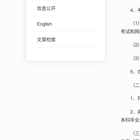
信息公开
4．
（1
English
考试和网
文章检索
（2
（3
5．
（二
1．
2．
本科毕业
（三