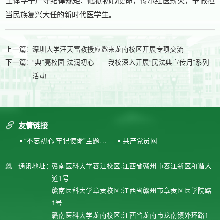
全体学子严守纪律规矩、砥砺初心使命，传承红医薪火，争做担
当民族复兴大任的新时代医学生。
上一篇：
深圳大学汪天富教授应邀来龙南校区开展专项交流
下一篇：
“典”亮校园 法润初心——我校深入开展“民法典宣传月”系列
活动
友情链接
“不忘初心 牢记使命”主题教
共产党员网
育专题网站
通讯地址：
赣南医科大学蓉江校区:江西省赣州市蓉江新区和谐大
道1号
赣南医科大学章贡校区:江西省赣州市章贡区医学院路
1号
赣南医科大学龙南校区:江西省龙南市龙南镇外环路1