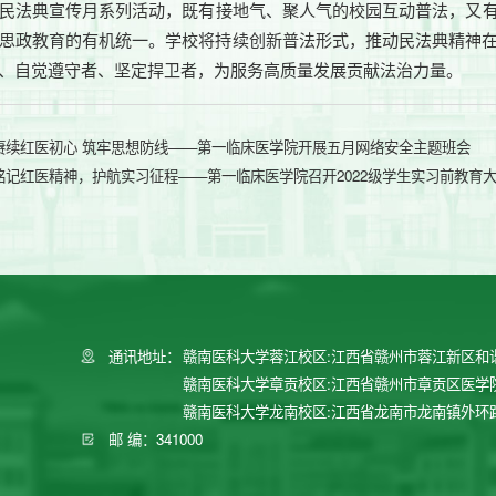
民法典宣传月系列活动，既有接地气、聚人气的校园互动普法，又
思政教育的有机统一。学校将持续创新普法形式，推动民法典精神
、自觉遵守者、坚定捍卫者，为服务高质量发展贡献法治力量。
赓续红医初心 筑牢思想防线——第一临床医学院开展五月网络安全主题班会
铭记红医精神，护航实习征程——第一临床医学院召开2022级学生实习前教育
通讯地址：
赣南医科大学蓉江校区:江西省赣州市蓉江新区和
赣南医科大学章贡校区:江西省赣州市章贡区医学
赣南医科大学龙南校区:江西省龙南市龙南镇外环
邮 编：341000