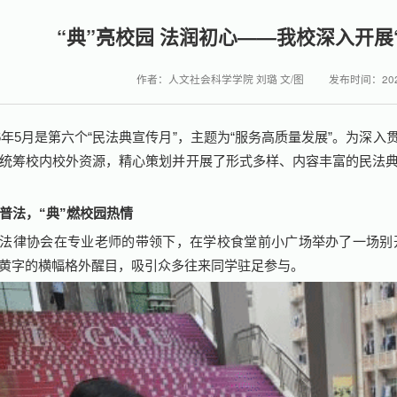
“典”亮校园 法润初心——我校深入开展
作者：人文社会科学学院 刘璐 文/图
发布时间：2026
26年5月是第六个“民法典宣传月”，主题为“服务高质量发展”。为
统筹校内校外资源，精心策划并开展了形式多样、内容丰富的民法
普法，
“
典
”
燃校园热情
法律协会在专业老师的带领下，在学校食堂前小广场举办了一场别开
黄字的横幅格外醒目，吸引众多往来同学驻足参与。