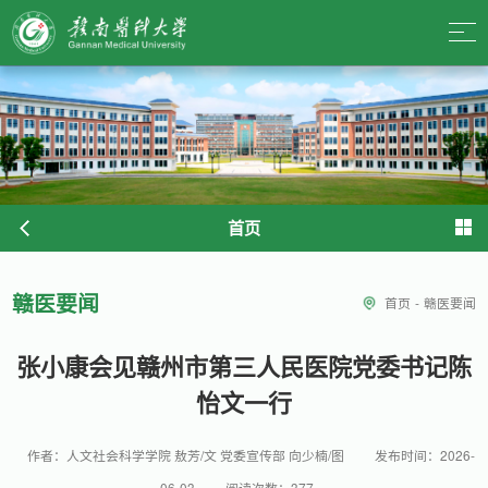
首页
赣医要闻
首页
-
赣医要闻
张小康会见赣州市第三人民医院党委书记陈
怡文一行
作者：人文社会科学学院 敖芳/文 党委宣传部 向少楠/图
发布时间：2026-
06-03
阅读次数：
377